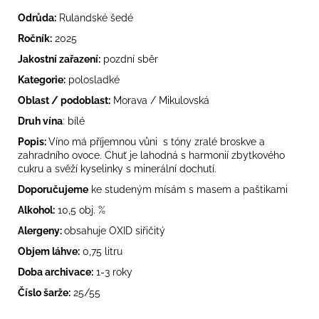
č
u
Odrůda:
Rulandské šedé
j
Ročník:
2025
e
Jakostní zařazení:
pozdní sběr
m
e
Kategorie:
polosladké
Oblast / podoblast:
Morava / Mikulovská
Druh vína
: bílé
DŘEVĚNÝ
KUFŘÍK
Popis:
Víno má příjemnou vůni s tóny zralé broskve a
NA
zahradního ovoce. Chuť je lahodná s harmonií zbytkového
VÍNO
cukru a svěží kyselinky s minerální dochutí.
POLSTROVANÝ
450
Doporučujeme
ke studeným mísám s masem a paštikami
Kč
Alkohol:
10,5 obj. %
Alergeny:
obsahuje OXID siřičitý
Objem láhve:
0,75 litru
Doba archivace:
1-3 roky
Číslo šarže:
25/55