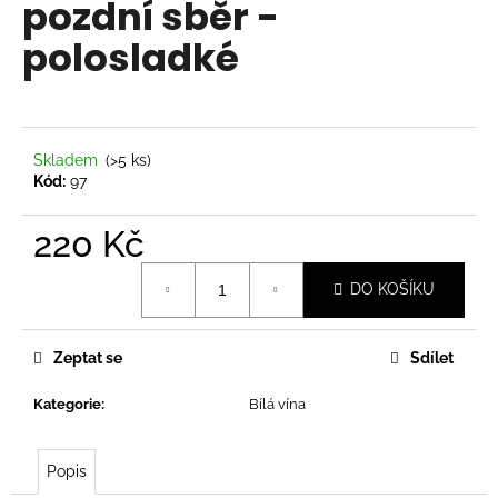
pozdní sběr -
a
polosladké
j
í
t
?
Skladem
(>5 ks)
Kód:
97
220 Kč
HLEDAT
Měrná
DO KOŠÍKU
cena:
D
Zeptat se
Sdílet
o
p
Kategorie
:
Bílá vína
o
r
u
Popis