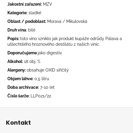
č
Jakostní zařazení:
MZV
u
j
Kategorie:
sladké
e
Oblast / podoblast:
Morava / Mikulovská
m
Druh vína
: bílé
e
Popis:
toto víno vzniklo jak produkt kupáže odrůdy Pálava a
ušlechtilého hroznového destilátu z našich vinic.
RYZLINK
Doporučujeme
jako digestiv.
RÝNSKÝ
2025,
Alkohol:
18 obj. %
VÝBĚR
Alergeny:
obsahuje OXID siřičitý
Z
HROZNŮ
Objem láhve:
0,5 litru
220
Doba archivace:
7-10 let
Kč
Číslo šarže:
LLP021/22
Z
á
Kontakt
p