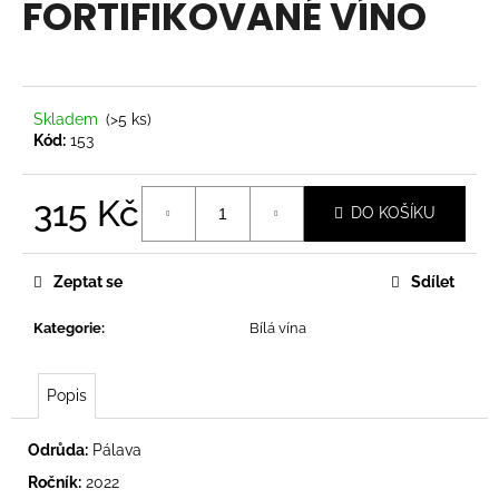
FORTIFIKOVANÉ VÍNO
a
j
í
t
Skladem
(>5 ks)
?
Kód:
153
315 Kč
DO KOŠÍKU
Měrná
HLEDAT
cena:
Zeptat se
Sdílet
Kategorie
:
Bílá vína
D
o
Popis
p
o
r
Odrůda:
Pálava
u
Ročník:
2022